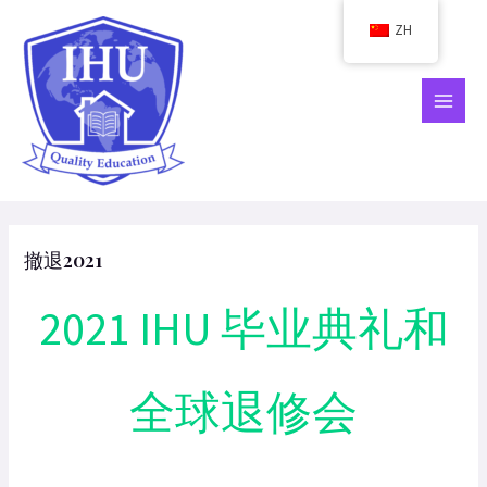
跳
ZH
到
内
容
主
菜
单
撤退2021
2021 IHU 毕业典礼和
全球退修会